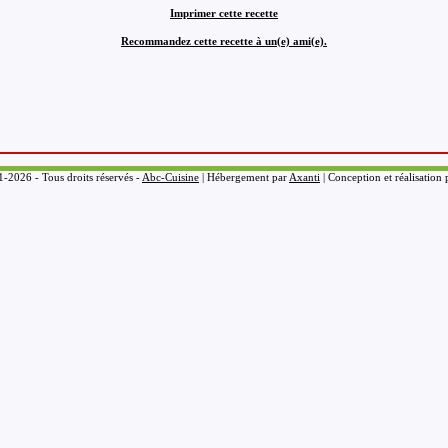
Imprimer cette recette
Recommandez cette recette à un(e) ami(e).
-2026 - Tous droits réservés -
Abc-Cuisine
| Hébergement par
Axanti
| Conception et réalisation