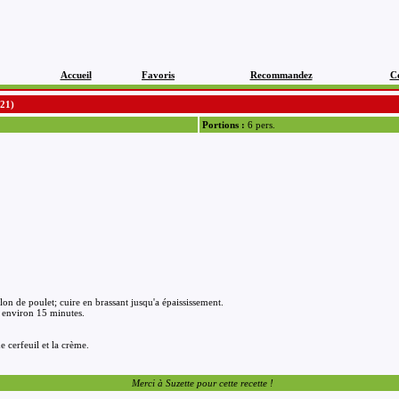
Accueil
Favoris
Recommandez
C
/21)
Portions :
6 pers.
llon de poulet; cuire en brassant jusqu'a épaississement.
e, environ 15 minutes.
e cerfeuil et la crème.
Merci à Suzette pour cette recette !