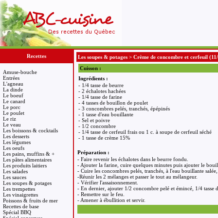
Recettes
Les soupes & potages
>
Crème de concombre et cerfeuil
(11
Cuisson :
Amuse-bouche
Entrées
Ingrédients :
L'agneau
- 1/4 tasse de beurre
La dinde
- 2 échalotes hachées
Le boeuf
- 1/4 tasse de farine
Le canard
- 4 tasses de bouillon de poulet
Le porc
- 3 concombres pelés, tranchés, épépinés
Le poulet
- 1 tasse d'eau bouillante
Le riz
- Sel et poivre
Le veau
- 1/2 concombre
Les boissons & cocktails
- 1/4 tasse de cerfeuil frais ou 1 c. à soupe de cerfeuil séché
Les desserts
- 1 tasse de crème 15%
Les légumes
Les oeufs
Préparation :
Les pains, muffins & +
- Faire revenir les échalotes dans le beurre fondu.
Les pâtes alimentaires
- Ajouter la farine, cuire quelques minutes puis ajouter le boui
Les produits laitiers
- Cuire les concombres pelés, tranchés, à l'eau bouillante salé
Les salades
-Réunir les 2 mélanges et passer le tout au mélangeur.
Les sauces
- Vérifier l'assaisonnement.
Les soupes & potages
- En dernier, ajouter 1/2 concombre pelé et émincé, 1/4 tasse d
Les trempettes
- Remettre sur le feu.
Les vinaigrettes
- Amener à ébullition et servir.
Poissons & fruits de mer
Recettes de base
Spécial BBQ