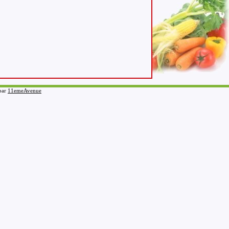
 par
11emeAvenue