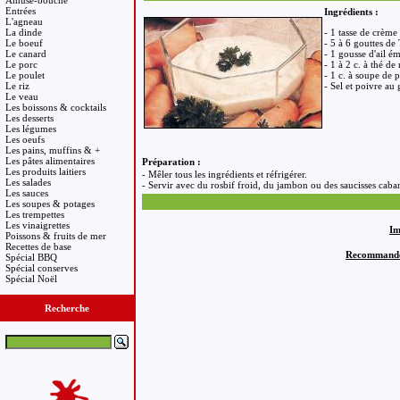
Amuse-bouche
Entrées
Ingrédients :
L'agneau
La dinde
- 1 tasse de crème
Le boeuf
- 5 à 6 gouttes de
Le canard
- 1 gousse d'ail é
Le porc
- 1 à 2 c. à thé de 
Le poulet
- 1 c. à soupe de pe
Le riz
- Sel et poivre au
Le veau
Les boissons & cocktails
Les desserts
Les légumes
Les oeufs
Les pains, muffins & +
Les pâtes alimentaires
Préparation :
Les produits laitiers
- Mêler tous les ingrédients et réfrigérer.
Les salades
- Servir avec du rosbif froid, du jambon ou des saucisses caba
Les sauces
Les soupes & potages
Les trempettes
Les vinaigrettes
Im
Poissons & fruits de mer
Recettes de base
Recommandez 
Spécial BBQ
Spécial conserves
Spécial Noël
Recherche