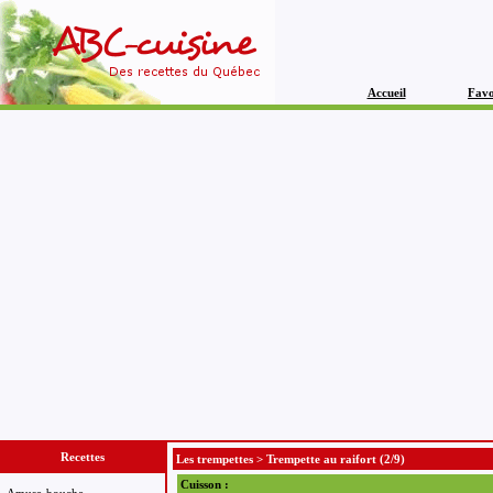
Accueil
Favo
Recettes
Les trempettes
>
Trempette au raifort
(2/9)
Cuisson :