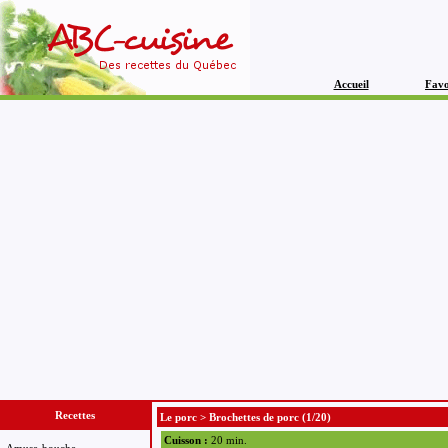
Accueil
Favo
Recettes
Le porc
>
Brochettes de porc
(1/20)
Cuisson :
20 min.