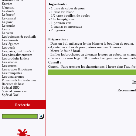
Amuse-bouche
Entrées
Ingrédients :
L'agneau
- 1 livre de cubes de porc
La dinde
- 1 tasse vin blanc
Le boeuf
- 1/2 tasse bouillon de poulet
Le canard
- 16 champignons
Le porc
- 1 poivron vert
Le poulet
- 1 ananas en morceaux
Le riz
- 2 oignons
Le veau
Les boissons & cocktails
Préparation :
Les desserts
- Dans un bol, mélanger le vin blanc et le bouillon de poulet.
Les légumes
- Ajouter les cubes de porc; laissez mariner 3 heures.
Les oeufs
- Mettre le four à broil.
Les pains, muffins & +
- Enfiler les brochettes en alternant le porc en cubes, les cham
Les pâtes alimentaires
- Faites cuire sous le gril 10 minutes, badigeonner de marinade
Les produits laitiers
Les salades
Conseil :
Les sauces
Conseil : Faire tremper les champignons 1 heure dans l'eau froi
Les soupes & potages
Les trempettes
Les vinaigrettes
Poissons & fruits de mer
Im
Recettes de base
Spécial BBQ
Recommandez 
Spécial conserves
Spécial Noël
Recherche