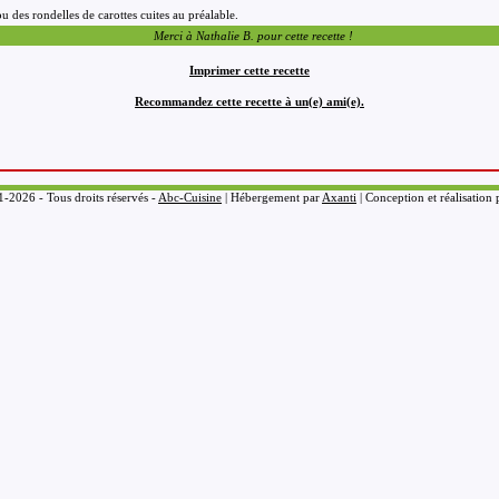
 des rondelles de carottes cuites au préalable.
Merci à Nathalie B. pour cette recette !
Imprimer cette recette
Recommandez cette recette à un(e) ami(e).
-2026 - Tous droits réservés -
Abc-Cuisine
| Hébergement par
Axanti
| Conception et réalisation