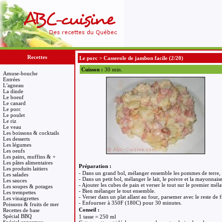
Recettes
Le porc
>
Casserole de jambon facile
(2/20)
Cuisson :
30 min.
Amuse-bouche
Entrées
L'agneau
La dinde
Le boeuf
Le canard
Le porc
Le poulet
Le riz
Le veau
Les boissons & cocktails
Les desserts
Les légumes
Les oeufs
Les pains, muffins & +
Les pâtes alimentaires
Préparation :
Les produits laitiers
- Dans un grand bol, mélanger ensemble les pommes de terre, l
Les salades
- Dans un petit bol, mélanger le lait, le poivre et la mayonnaise
Les sauces
- Ajouter les cubes de pain et verser le tout sur le premier mél
Les soupes & potages
- Bien mélanger le tout ensemble.
Les trempettes
- Verser dans un plat allant au four, parsemer avec le reste de
Les vinaigrettes
- Enfourner à 350F (180C) pour 30 minutes.
Poissons & fruits de mer
Conseil :
Recettes de base
Spécial BBQ
1 tasse = 250 ml