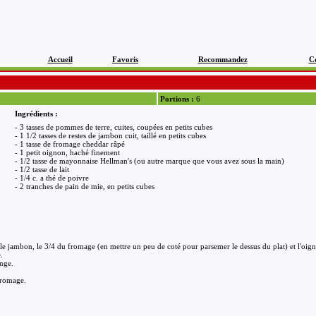
Accueil
Favoris
Recommandez
C
Portions :
6
Ingrédients :
- 3 tasses de pommes de terre, cuites, coupées en petits cubes
- 1 1/2 tasses de restes de jambon cuit, taillé en petits cubes
- 1 tasse de fromage cheddar râpé
- 1 petit oignon, haché finement
- 1/2 tasse de mayonnaise Hellman's (ou autre marque que vous avez sous la main)
- 1/2 tasse de lait
- 1/4 c. a thé de poivre
- 2 tranches de pain de mie, en petits cubes
e jambon, le 3/4 du fromage (en mettre un peu de coté pour parsemer le dessus du plat) et l'oign
.
ange.
 fromage.