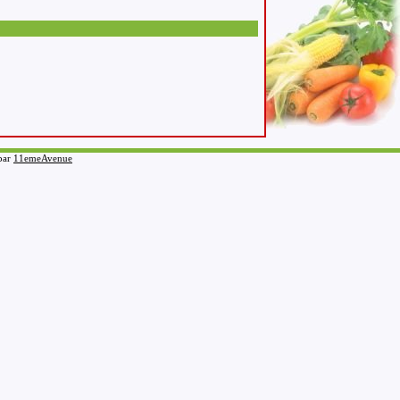
 par
11emeAvenue