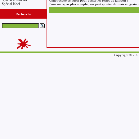
Spécial conserves
Cette recette est idéal pour passer les restes de jambon !
Spécial Noël
Pour un repas plus complet, on peut ajouter du maïs en grain ou
Recherche
Copyright © 2001