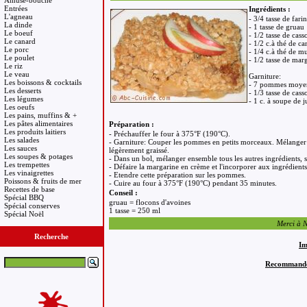
Amuse-bouche
Entrées
Ingrédients :
L'agneau
- 3/4 tasse de fari
La dinde
- 1 tasse de gruau
Le boeuf
- 1/2 tasse de cas
Le canard
- 1/2 c.à thé de ca
Le porc
- 1/4 c.à thé de m
Le poulet
- 1/2 tasse de mar
Le riz
Le veau
Garniture:
Les boissons & cocktails
- 7 pommes moyenn
Les desserts
- 1/3 tasse de cas
Les légumes
- 1 c. à soupe de j
Les oeufs
Les pains, muffins & +
Les pâtes alimentaires
Préparation :
Les produits laitiers
- Préchauffer le four à 375°F (190°C).
Les salades
- Garniture: Couper les pommes en petits morceaux. Mélanger au
Les sauces
légèrement graissé.
Les soupes & potages
- Dans un bol, mélanger ensemble tous les autres ingrédients, 
Les trempettes
- Défaire la margarine en crème et l'incorporer aux ingrédients
Les vinaigrettes
- Etendre cette préparation sur les pommes.
Poissons & fruits de mer
- Cuire au four à 375°F (190°C) pendant 35 minutes.
Recettes de base
Conseil :
Spécial BBQ
gruau = flocons d'avoines
Spécial conserves
1 tasse = 250 ml
Spécial Noël
Merci à Na
Recherche
Im
Recommandez 