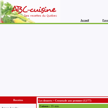
Accueil
Favo
Recettes
Les desserts
>
Croustade aux pommes
(12/77)
Cuisson :
35 min.