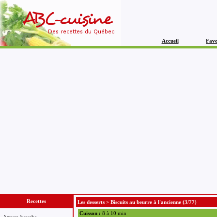
Accueil
Favo
Recettes
Les desserts
>
Biscuits au beurre à l'ancienne
(3/77)
Cuisson :
8 à 10 min