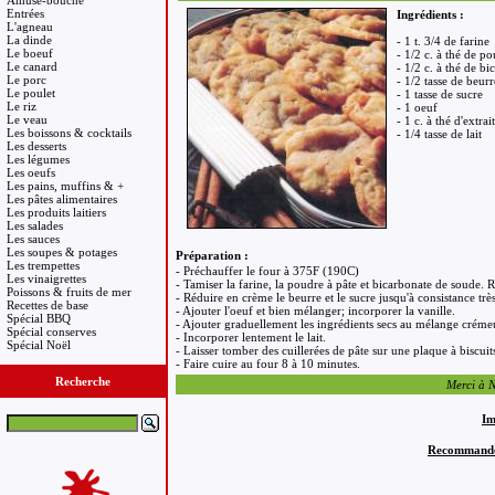
Amuse-bouche
Entrées
Ingrédients :
L'agneau
La dinde
- 1 t. 3/4 de farine
Le boeuf
- 1/2 c. à thé de p
Le canard
- 1/2 c. à thé de b
Le porc
- 1/2 tasse de beurr
Le poulet
- 1 tasse de sucre
Le riz
- 1 oeuf
Le veau
- 1 c. à thé d'extrai
Les boissons & cocktails
- 1/4 tasse de lait
Les desserts
Les légumes
Les oeufs
Les pains, muffins & +
Les pâtes alimentaires
Les produits laitiers
Les salades
Les sauces
Les soupes & potages
Préparation :
Les trempettes
- Préchauffer le four à 375F (190C)
Les vinaigrettes
- Tamiser la farine, la poudre à pâte et bicarbonate de soude. R
Poissons & fruits de mer
- Réduire en crème le beurre et le sucre jusqu'à consistance très
Recettes de base
- Ajouter l'oeuf et bien mélanger; incorporer la vanille.
Spécial BBQ
- Ajouter graduellement les ingrédients secs au mélange créme
Spécial conserves
- Incorporer lentement le lait.
Spécial Noël
- Laisser tomber des cuillerées de pâte sur une plaque à biscuit
- Faire cuire au four 8 à 10 minutes.
Recherche
Merci à Na
Im
Recommandez 