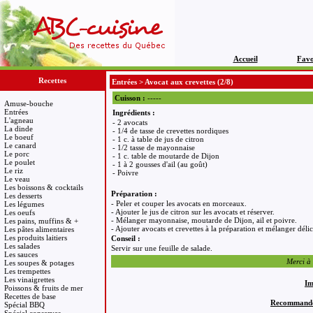
Accueil
Favo
Recettes
Entrées
>
Avocat aux crevettes
(2/8)
Cuisson :
-----
Amuse-bouche
Entrées
Ingrédients :
L'agneau
- 2 avocats
La dinde
- 1/4 de tasse de crevettes nordiques
Le boeuf
- 1 c. à table de jus de citron
Le canard
- 1/2 tasse de mayonnaise
Le porc
- 1 c. table de moutarde de Dijon
Le poulet
- 1 à 2 gousses d'ail (au goût)
Le riz
- Poivre
Le veau
Les boissons & cocktails
Préparation :
Les desserts
- Peler et couper les avocats en morceaux.
Les légumes
- Ajouter le jus de citron sur les avocats et réserver.
Les oeufs
- Mélanger mayonnaise, moutarde de Dijon, ail et poivre.
Les pains, muffins & +
- Ajouter avocats et crevettes à la préparation et mélanger déli
Les pâtes alimentaires
Les produits laitiers
Conseil :
Les salades
Servir sur une feuille de salade.
Les sauces
Merci à
Les soupes & potages
Les trempettes
Les vinaigrettes
Im
Poissons & fruits de mer
Recettes de base
Recommandez 
Spécial BBQ