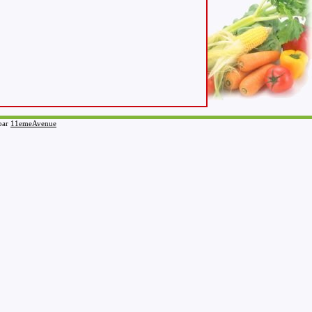
 par
11emeAvenue