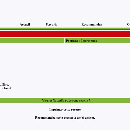
Accueil
Favoris
Recommandez
C
Portions :
2 personnes
illère.
 un fouet.
Merci à Nathalie pour cette recette !
Imprimer cette recette
Recommandez cette recette à un(e) ami(e).