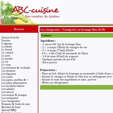
Recettes
Les vinaigrettes
>
Vinaigrette au fromage bleu
(8/18)
Cuisson :
Amuse-bouche
Entrées
Ingrédients :
L'agneau
- 2 onces (56.7g) de fromage bleu
La dinde
- 2 c. à soupe (30ml) de vinaigre de vin
Le boeuf
- 5 c. à soupe (75ml) d'huile
Le canard
-1/4 c. à thé (1ml) de moutarde de Dijon
Le porc
- 1/4 de tasse (65ml) de yogourt
Le poulet
- Quelques gouttes de jus d'ail
Le riz
- Sel et poivre
Le veau
Les boissons & cocktails
Préparation :
Les desserts
- Dans un bol, défaire le fromage en pommade à l'aide d'une cu
Les légumes
- Ajouter le vinaigre et l'huile en filet tout en mélangeant avec
Les oeufs
- Ajouter le reste des ingrédients et saler, poivrer.
Les pains, muffins & +
- Mettre au réfrigérateur.
Les pâtes alimentaires
Les produits laitiers
Les salades
Les sauces
Les soupes & potages
Les trempettes
Les vinaigrettes
Poissons & fruits de mer
Recettes de base
Spécial BBQ