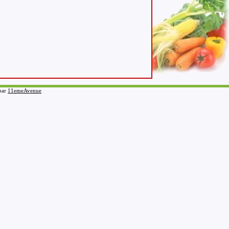
 par
11emeAvenue