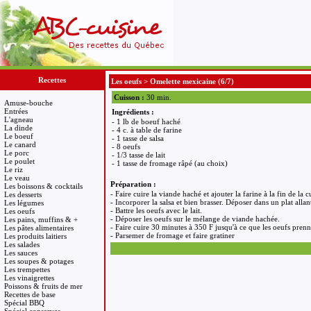
Recettes
Les oeufs
>
Omelette mexicaine
(6/7)
Cuisson :
30 min.
Amuse-bouche
Entrées
Ingrédients :
L'agneau
- 1 lb de boeuf haché
La dinde
- 4 c. à table de farine
Le boeuf
- 1 tasse de salsa
Le canard
- 8 oeufs
Le porc
- 1/3 tasse de lait
Le poulet
- 1 tasse de fromage râpé (au choix)
Le riz
Le veau
Préparation :
Les boissons & cocktails
- Faire cuire la viande haché et ajouter la farine à la fin de la
Les desserts
- Incorporer la salsa et bien brasser. Déposer dans un plat allan
Les légumes
- Battre les oeufs avec le lait.
Les oeufs
- Déposer les oeufs sur le mélange de viande hachée.
Les pains, muffins & +
- Faire cuire 30 minutes à 350 F jusqu'à ce que les oeufs prenn
Les pâtes alimentaires
- Parsemer de fromage et faire gratiner
Les produits laitiers
Les salades
Les sauces
Les soupes & potages
Les trempettes
Les vinaigrettes
Poissons & fruits de mer
Recettes de base
Spécial BBQ