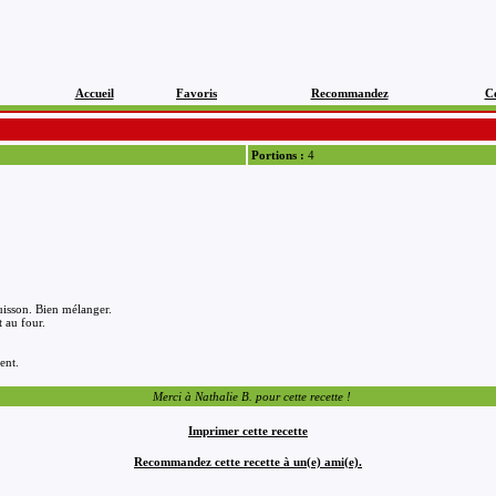
Accueil
Favoris
Recommandez
C
Portions :
4
 cuisson. Bien mélanger.
t au four.
ent.
Merci à Nathalie B. pour cette recette !
Imprimer cette recette
Recommandez cette recette à un(e) ami(e).