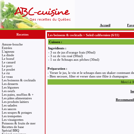
Accueil
Favo
Recettes
Les boissons & cocktails
>
Soleil californien
(6/11)
Cuisson :
Amuse-bouche
Entrées
Ingrédients :
L'agneau
- 3 oz de jus d'orange frais (90ml)
La dinde
- 3 oz de vin rosé (90ml)
Le boeuf
- 1 oz de Schnaps aux pêches (30ml)
Le canard
Le porc
Préparation :
Le poulet
- Verser le jus, le vin et le schnaps dans un shaker contenant d
Le riz
- Bien secouer, filter et verser dans une flûte à champagne.
Le veau
Les boissons & cocktails
Merci à Na
Les desserts
Les légumes
Les oeufs
Im
Les pains, muffins & +
Les pâtes alimentaires
Recommandez 
Les produits laitiers
Les salades
Les sauces
Les soupes & potages
Les trempettes
Les vinaigrettes
Poissons & fruits de mer
Recettes de base
Spécial BBQ