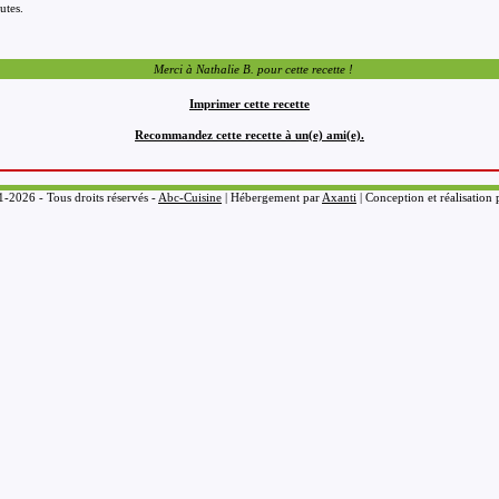
utes.
Merci à Nathalie B. pour cette recette !
Imprimer cette recette
Recommandez cette recette à un(e) ami(e).
-2026 - Tous droits réservés -
Abc-Cuisine
| Hébergement par
Axanti
| Conception et réalisation