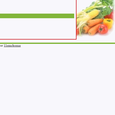
 par
11emeAvenue