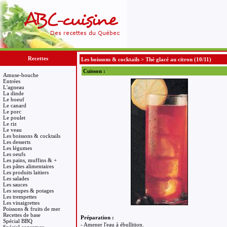
Recettes
Les boissons & cocktails
>
Thé glacé au citron
(10/11)
Cuisson :
Amuse-bouche
Entrées
L'agneau
La dinde
Le boeuf
Le canard
Le porc
Le poulet
Le riz
Le veau
Les boissons & cocktails
Les desserts
Les légumes
Les oeufs
Les pains, muffins & +
Les pâtes alimentaires
Les produits laitiers
Les salades
Les sauces
Les soupes & potages
Les trempettes
Les vinaigrettes
Poissons & fruits de mer
Recettes de base
Préparation :
Spécial BBQ
- Amener l'eau à ébullition.