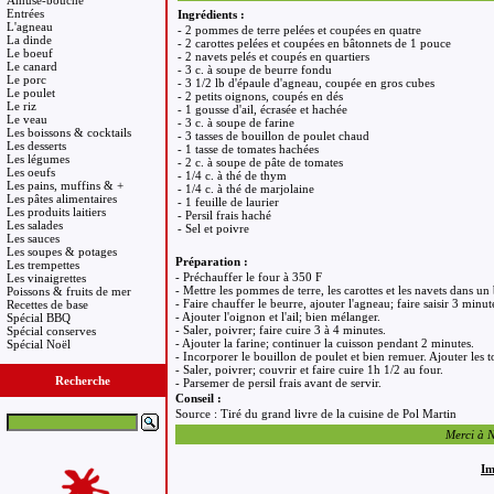
Amuse-bouche
Entrées
Ingrédients :
L'agneau
- 2 pommes de terre pelées et coupées en quatre
La dinde
- 2 carottes pelées et coupées en bâtonnets de 1 pouce
Le boeuf
- 2 navets pelés et coupés en quartiers
Le canard
- 3 c. à soupe de beurre fondu
Le porc
- 3 1/2 lb d'épaule d'agneau, coupée en gros cubes
Le poulet
- 2 petits oignons, coupés en dés
Le riz
- 1 gousse d'ail, écrasée et hachée
Le veau
- 3 c. à soupe de farine
Les boissons & cocktails
- 3 tasses de bouillon de poulet chaud
Les desserts
- 1 tasse de tomates hachées
Les légumes
- 2 c. à soupe de pâte de tomates
Les oeufs
- 1/4 c. à thé de thym
Les pains, muffins & +
- 1/4 c. à thé de marjolaine
Les pâtes alimentaires
- 1 feuille de laurier
Les produits laitiers
- Persil frais haché
Les salades
- Sel et poivre
Les sauces
Les soupes & potages
Préparation :
Les trempettes
- Préchauffer le four à 350 F
Les vinaigrettes
- Mettre les pommes de terre, les carottes et les navets dans un
Poissons & fruits de mer
- Faire chauffer le beurre, ajouter l'agneau; faire saisir 3 minu
Recettes de base
- Ajouter l'oignon et l'ail; bien mélanger.
Spécial BBQ
- Saler, poivrer; faire cuire 3 à 4 minutes.
Spécial conserves
- Ajouter la farine; continuer la cuisson pendant 2 minutes.
Spécial Noël
- Incorporer le bouillon de poulet et bien remuer. Ajouter les t
- Saler, poivrer; couvrir et faire cuire 1h 1/2 au four.
Recherche
- Parsemer de persil frais avant de servir.
Conseil :
Source : Tiré du grand livre de la cuisine de Pol Martin
Merci à Na
Im