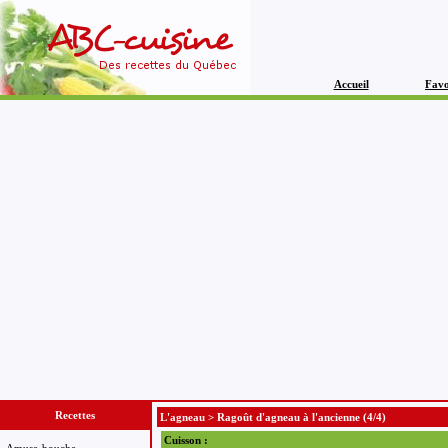
Accueil
Favo
Recettes
L'agneau
>
Ragoût d'agneau à l'ancienne
(4/4)
Cuisson :