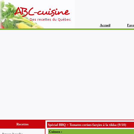
Accueil
Favo
Recettes
Spécial BBQ
>
Tomates cerises farçies à la tikka
(9/10)
Cuisson :