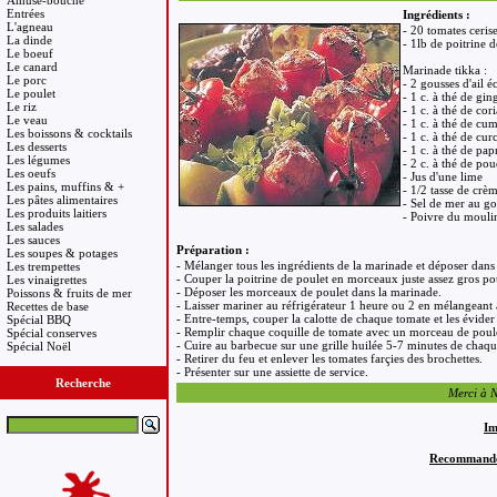
Amuse-bouche
Entrées
Ingrédients :
L'agneau
- 20 tomates cerise
La dinde
- 1lb de poitrine 
Le boeuf
Le canard
Marinade tikka :
Le porc
- 2 gousses d'ail é
Le poulet
- 1 c. à thé de gi
Le riz
- 1 c. à thé de co
Le veau
- 1 c. à thé de c
Les boissons & cocktails
- 1 c. à thé de c
Les desserts
- 1 c. à thé de pap
Les légumes
- 2 c. à thé de pou
Les oeufs
- Jus d'une lime
Les pains, muffins & +
- 1/2 tasse de crè
Les pâtes alimentaires
- Sel de mer au go
Les produits laitiers
- Poivre du mouli
Les salades
Les sauces
Préparation :
Les soupes & potages
- Mélanger tous les ingrédients de la marinade et déposer dans 
Les trempettes
- Couper la poitrine de poulet en morceaux juste assez gros pour
Les vinaigrettes
- Déposer les morceaux de poulet dans la marinade.
Poissons & fruits de mer
- Laisser mariner au réfrigérateur 1 heure ou 2 en mélangeant 
Recettes de base
- Entre-temps, couper la calotte de chaque tomate et les évider
Spécial BBQ
- Remplir chaque coquille de tomate avec un morceau de poulet
Spécial conserves
- Cuire au barbecue sur une grille huilée 5-7 minutes de chaqu
Spécial Noël
- Retirer du feu et enlever les tomates farçies des brochettes.
- Présenter sur une assiette de service.
Recherche
Merci à Na
Im
Recommandez 