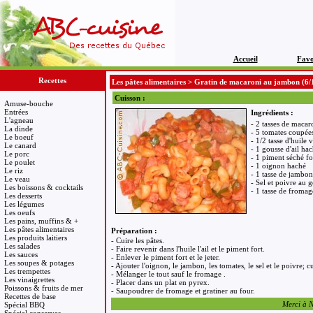
Accueil
Favo
Recettes
Les pâtes alimentaires
>
Gratin de macaroni au jambon
(6/
Cuisson :
Amuse-bouche
Entrées
Ingrédients :
L'agneau
- 2 tasses de macar
La dinde
- 5 tomates coupée
Le boeuf
- 1/2 tasse d'huile 
Le canard
- 1 gousse d'ail ha
Le porc
- 1 piment séché fo
Le poulet
- 1 oignon haché
Le riz
- 1 tasse de jambon
Le veau
- Sel et poivre au 
Les boissons & cocktails
- 1 tasse de froma
Les desserts
Les légumes
Les oeufs
Les pains, muffins & +
Les pâtes alimentaires
Préparation :
Les produits laitiers
- Cuire les pâtes.
Les salades
- Faire revenir dans l'huile l'ail et le piment fort.
Les sauces
- Enlever le piment fort et le jeter.
Les soupes & potages
- Ajouter l'oignon, le jambon, les tomates, le sel et le poivre; 
Les trempettes
- Mélanger le tout sauf le fromage .
Les vinaigrettes
- Placer dans un plat en pyrex.
Poissons & fruits de mer
- Saupoudrer de fromage et gratiner au four.
Recettes de base
Merci à Na
Spécial BBQ