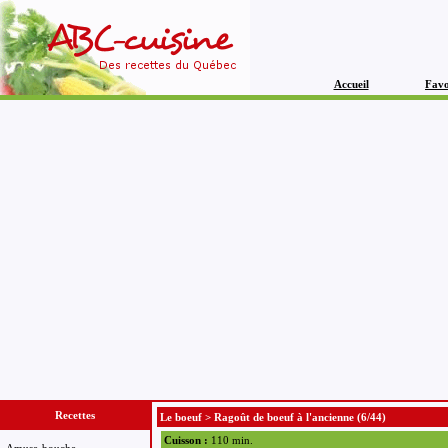
Accueil
Favo
Recettes
Le boeuf
>
Ragoût de boeuf à l'ancienne
(6/44)
Cuisson :
110 min.