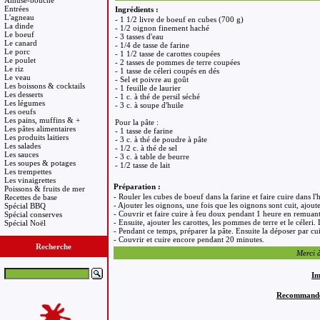
Amuse-bouche
Entrées
Ingrédients :
L'agneau
- 1 1/2 livre de boeuf en cubes (700 g)
La dinde
- 1/2 oignon finement haché
Le boeuf
- 3 tasses d'eau
Le canard
- 1/4 de tasse de farine
Le porc
- 1 1/2 tasse de carottes coupées
Le poulet
- 2 tasses de pommes de terre coupées
Le riz
- 1 tasse de céleri coupés en dés
Le veau
- Sel et poivre au goût
Les boissons & cocktails
- 1 feuille de laurier
Les desserts
- 1 c. à thé de persil séché
Les légumes
- 3 c. à soupe d'huile
Les oeufs
Les pains, muffins & +
Pour la pâte :
Les pâtes alimentaires
- 1 tasse de farine
Les produits laitiers
- 3 c. à thé de poudre à pâte
Les salades
- 1/2 c. à thé de sel
Les sauces
- 3 c. à table de beurre
Les soupes & potages
- 1/2 tasse de lait
Les trempettes
Les vinaigrettes
Préparation :
Poissons & fruits de mer
- Rouler les cubes de boeuf dans la farine et faire cuire dans l'h
Recettes de base
- Ajouter les oignons, une fois que les oignons sont cuit, ajouter l
Spécial BBQ
- Couvrir et faire cuire à feu doux pendant 1 heure en remuant
Spécial conserves
- Ensuite, ajouter les carottes, les pommes de terre et le céleri
Spécial Noël
- Pendant ce temps, préparer la pâte. Ensuite la déposer par cui
- Couvrir et cuire encore pendant 20 minutes.
Recherche
Merci à
Im
Recommandez 