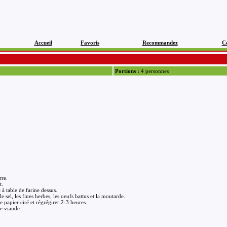
Accueil
Favoris
Recommandez
C
Portions :
4 personnes
rre.
t.
 à table de farine dessus.
e sel, les fines herbes, les oeufs battus et la moutarde.
e papier ciré et régrégirer 2-3 heures.
de viande.