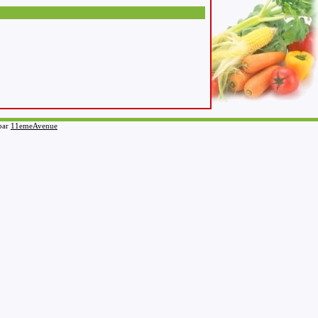
 par
11emeAvenue