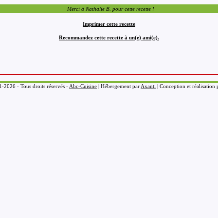
Merci à Nathalie B. pour cette recette !
Imprimer cette recette
Recommandez cette recette à un(e) ami(e).
-2026 - Tous droits réservés -
Abc-Cuisine
| Hébergement par
Axanti
| Conception et réalisation