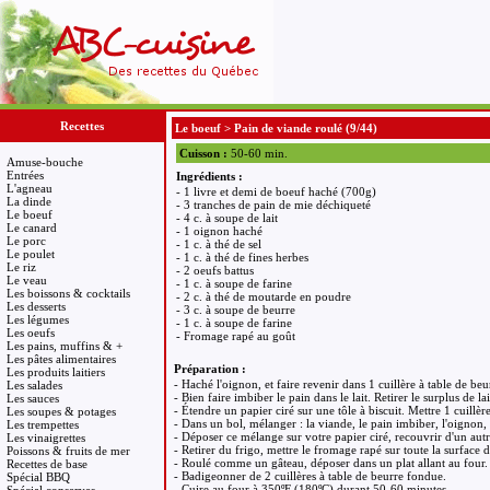
Recettes
Le boeuf
>
Pain de viande roulé
(9/44)
Cuisson :
50-60 min.
Amuse-bouche
Entrées
Ingrédients :
L'agneau
- 1 livre et demi de boeuf haché (700g)
La dinde
- 3 tranches de pain de mie déchiqueté
Le boeuf
- 4 c. à soupe de lait
Le canard
- 1 oignon haché
Le porc
- 1 c. à thé de sel
Le poulet
- 1 c. à thé de fines herbes
Le riz
- 2 oeufs battus
Le veau
- 1 c. à soupe de farine
Les boissons & cocktails
- 2 c. à thé de moutarde en poudre
Les desserts
- 3 c. à soupe de beurre
Les légumes
- 1 c. à soupe de farine
Les oeufs
- Fromage rapé au goût
Les pains, muffins & +
Les pâtes alimentaires
Préparation :
Les produits laitiers
- Haché l'oignon, et faire revenir dans 1 cuillère à table de beu
Les salades
- Bien faire imbiber le pain dans le lait. Retirer le surplus de lai
Les sauces
- Étendre un papier ciré sur une tôle à biscuit. Mettre 1 cuillère
Les soupes & potages
- Dans un bol, mélanger : la viande, le pain imbiber, l'oignon, l
Les trempettes
- Déposer ce mélange sur votre papier ciré, recouvrir d'un autr
Les vinaigrettes
- Retirer du frigo, mettre le fromage rapé sur toute la surface 
Poissons & fruits de mer
- Roulé comme un gâteau, déposer dans un plat allant au four.
Recettes de base
- Badigeonner de 2 cuillères à table de beurre fondue.
Spécial BBQ
- Cuire au four à 350ºF (180ºC) durant 50-60 minutes.