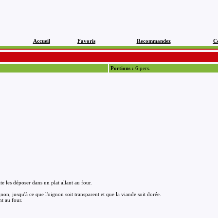
Accueil
Favoris
Recommandez
C
Portions :
6 pers.
e les déposer dans un plat allant au four.
ignon, jusqu'à ce que l'oignon soit transparent et que la viande soit dorée.
nt au four.
.