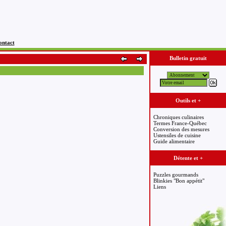
ontact
Bulletin gratuit
Outils et +
Chroniques culinaires
Termes France-Québec
Conversion des mesures
Ustensiles de cuisine
Guide alimentaire
Détente et +
Puzzles gourmands
Blinkies "Bon appétit"
Liens