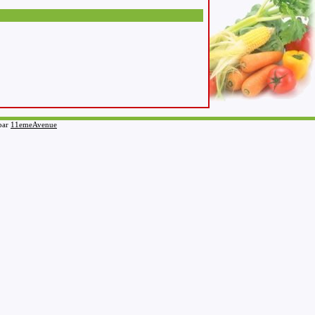
 par
11emeAvenue