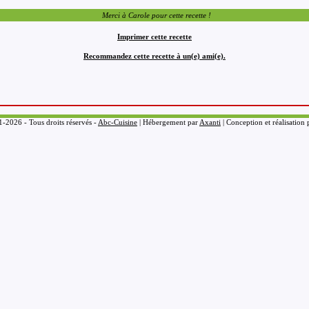
Merci à Carole pour cette recette !
Imprimer cette recette
Recommandez cette recette à un(e) ami(e).
-2026 - Tous droits réservés -
Abc-Cuisine
| Hébergement par
Axanti
| Conception et réalisation