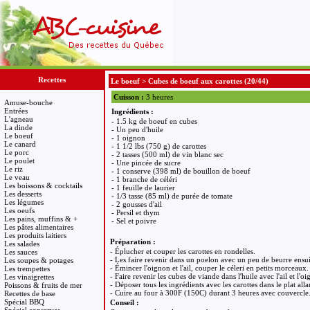
Recettes
Le boeuf
>
Cubes de boeuf aux carottes
(20/44)
Cuisson :
3 heures
Amuse-bouche
Entrées
Ingrédients :
L'agneau
- 1.5 kg de boeuf en cubes
La dinde
- Un peu d'huile
Le boeuf
- 1 oignon
Le canard
- 1 1/2 lbs (750 g) de carottes
Le porc
- 2 tasses (500 ml) de vin blanc sec
Le poulet
- Une pincée de sucre
Le riz
- 1 conserve (398 ml) de bouillon de boeuf
Le veau
- 1 branche de céléri
Les boissons & cocktails
- 1 feuille de laurier
Les desserts
- 1/3 tasse (85 ml) de purée de tomate
Les légumes
- 2 gousses d'ail
Les oeufs
- Persil et thym
Les pains, muffins & +
- Sel et poivre
Les pâtes alimentaires
Les produits laitiers
Préparation :
Les salades
- Éplucher et couper les carottes en rondelles.
Les sauces
- Les faire revenir dans un poelon avec un peu de beurre ensuit
Les soupes & potages
- Émincer l'oignon et l'ail, couper le céleri en petits morceaux.
Les trempettes
- Faire revenir les cubes de viande dans l'huile avec l'ail et l'o
Les vinaigrettes
- Déposer tous les ingrédients avec les carottes dans le plat alla
Poissons & fruits de mer
- Cuire au four à 300F (150C) durant 3 heures avec couvercle
Recettes de base
Spécial BBQ
Conseil :