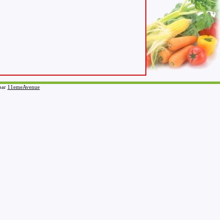
 par
11emeAvenue