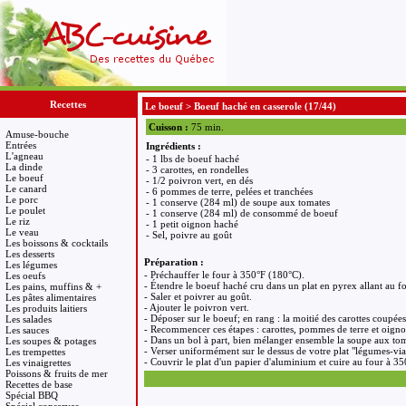
Recettes
Le boeuf
>
Boeuf haché en casserole
(17/44)
Cuisson :
75 min.
Amuse-bouche
Entrées
Ingrédients :
L'agneau
- 1 lbs de boeuf haché
La dinde
- 3 carottes, en rondelles
Le boeuf
- 1/2 poivron vert, en dés
Le canard
- 6 pommes de terre, pelées et tranchées
Le porc
- 1 conserve (284 ml) de soupe aux tomates
Le poulet
- 1 conserve (284 ml) de consommé de boeuf
Le riz
- 1 petit oignon haché
Le veau
- Sel, poivre au goût
Les boissons & cocktails
Les desserts
Préparation :
Les légumes
- Préchauffer le four à 350°F (180°C).
Les oeufs
- Étendre le boeuf haché cru dans un plat en pyrex allant au fo
Les pains, muffins & +
- Saler et poivrer au goût.
Les pâtes alimentaires
- Ajouter le poivron vert.
Les produits laitiers
- Déposer sur le boeuf; en rang : la moitié des carottes coupée
Les salades
- Recommencer ces étapes : carottes, pommes de terre et oignon
Les sauces
- Dans un bol à part, bien mélanger ensemble la soupe aux to
Les soupes & potages
- Verser uniformément sur le dessus de votre plat "légumes-vi
Les trempettes
- Couvrir le plat d'un papier d'aluminium et cuire au four à 3
Les vinaigrettes
Poissons & fruits de mer
Recettes de base
Spécial BBQ