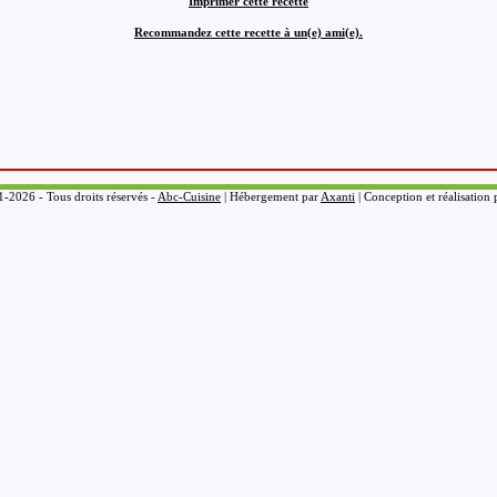
Imprimer cette recette
Recommandez cette recette à un(e) ami(e).
-2026 - Tous droits réservés -
Abc-Cuisine
| Hébergement par
Axanti
| Conception et réalisation