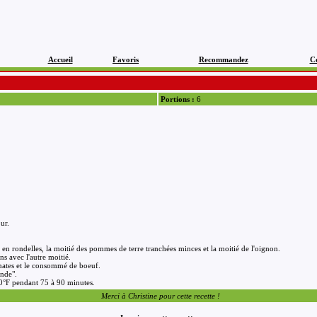
Accueil
Favoris
Recommandez
C
Portions :
6
ur.
s en rondelles, la moitié des pommes de terre tranchées minces et la moitié de l'oignon.
s avec l'autre moitié.
mates et le consommé de boeuf.
ande".
50°F pendant 75 à 90 minutes.
Merci à Christine pour cette recette !